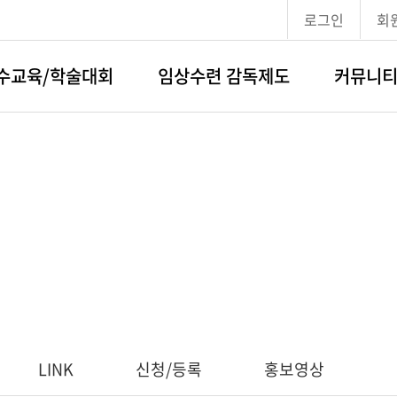
로그인
회
수교육/학술대회
임상수련 감독제도
커뮤니
LINK
신청/등록
홍보영상