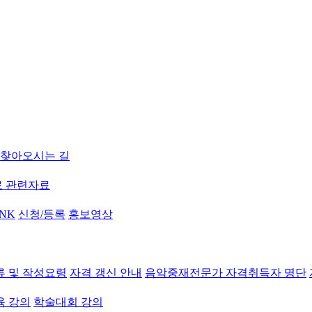
찾아오시는 길
 관련자료
INK
신청/등록
홍보영상
류 및 작성요령
자격 갱신 안내
음악중재전문가 자격취득자 명단
육 강의
학술대회 강의