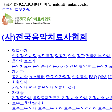
대표전화
02.719.3404
이메일
nakmt@nakmt.or.kr
로그인
회원가입
(사)전국음악치료사협회
협회소개
협회장 인사말
설립목적
임원진
연혁
정관
전국지부 안내
음악치료소개
음악치료란
음악중재전문가가 되려면
협약 학교
음악치료
게시판
공지사항
뉴스레터
주요 연간일정
협회동향
FAQ
Q&A
L
회원안내
가입안내
평생 회원안내
연회비 결제
자격증
자격증안내
음악중재전문가 자격 시험 안내
자격시험 서
보수교육/학술대회
보수교육 안내
보수교육 지침
보수교육 인정신청
보수교